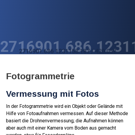
Zum
Inhalt
springen
2716901.686.1231
2716901.686 1231158.187 / 420.057
Fotogrammetrie
Vermessung mit Fotos
In der Fotogrammetrie wird ein Objekt oder Gelände mit
Hilfe von Fotoaufnahmen vermessen. Auf dieser Methode
basiert die Drohnenvermessung; die Aufnahmen können
aber auch mit einer Kamera vom Boden aus gemacht